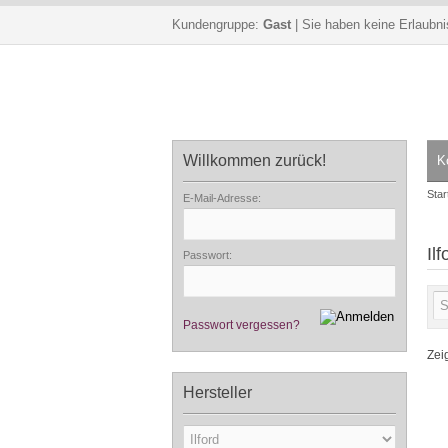
Kundengruppe:
Gast
| Sie haben keine Erlaubni
Willkommen zurück!
K
Star
E-Mail-Adresse:
Ilf
Passwort:
Passwort vergessen?
Zei
Hersteller