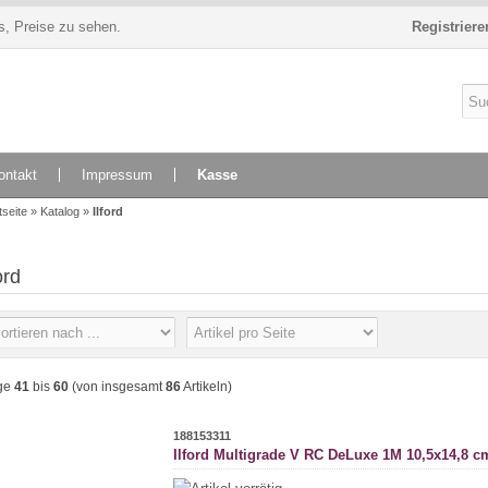
s, Preise zu sehen.
Registriere
ontakt
Impressum
Kasse
tseite
»
Katalog
»
Ilford
ord
ge
41
bis
60
(von insgesamt
86
Artikeln)
188153311
Ilford Multigrade V RC DeLuxe 1M 10,5x14,8 c