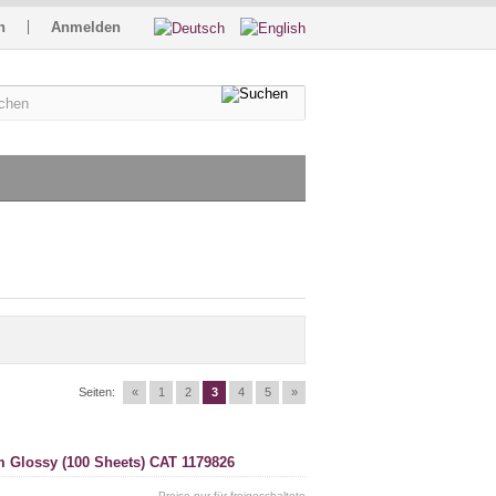
n
Anmelden
Seiten:
«
1
2
3
4
5
»
m Glossy (100 Sheets) CAT 1179826
Preise nur für freigeschaltete