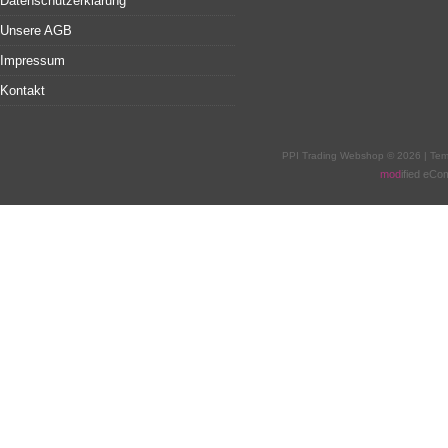
Datenschutzerklärung
Unsere AGB
Impressum
Kontakt
PPI Trading Webshop © 2026 | Te
mod
ified eC