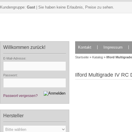
Kundengruppe:
Gast
| Sie haben keine Erlaubnis, Preise zu sehen.
Willkommen zurück!
Kontakt
Impressum
Startseite
»
Katalog
»
Ilford Multigrad
E-Mail-Adresse:
Ilford Multigrade IV R
Passwort:
Passwort vergessen?
Hersteller