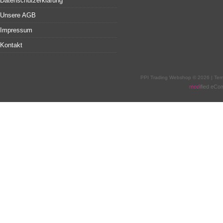
Datenschutzerklärung
Unsere AGB
Impressum
Kontakt
PPI Trading Webshop © 2026 | Te
mod
ified eC