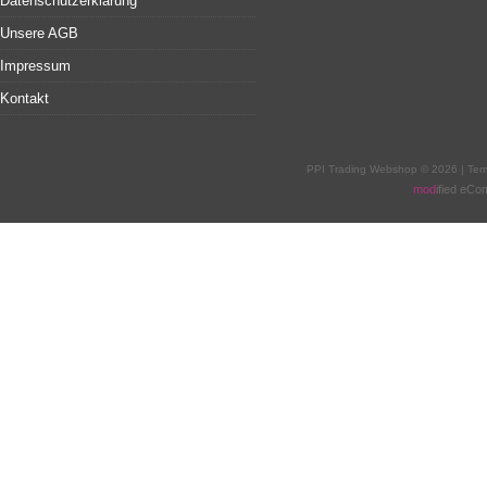
Datenschutzerklärung
Unsere AGB
Impressum
Kontakt
PPI Trading Webshop © 2026 | Te
mod
ified eC