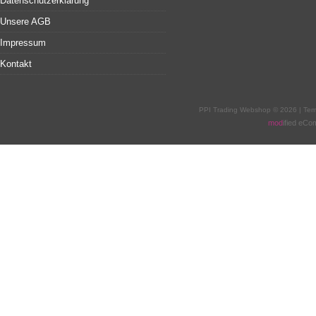
Datenschutzerklärung
Unsere AGB
Impressum
Kontakt
PPI Trading Webshop © 2026 | Te
mod
ified eC