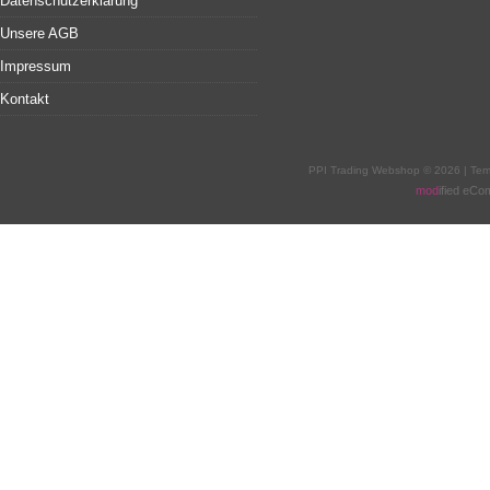
Datenschutzerklärung
Unsere AGB
Impressum
Kontakt
PPI Trading Webshop © 2026 | Te
mod
ified eC